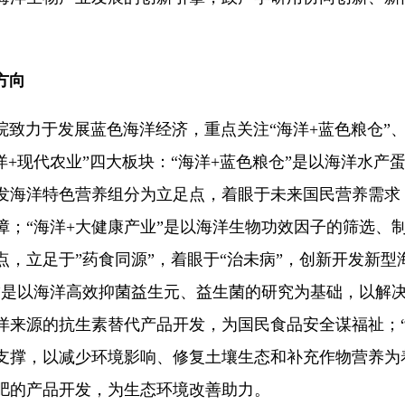
方向
力于发展蓝色海洋经济，重点关注“海洋
+
蓝色粮仓
”
洋
+
现代农业
”
四大板块：
“
海洋
+
蓝色粮仓
”
是以海洋水产
发海洋特色营养组分为立足点，着眼于未来国民营养需求
障；
“
海洋
+
大健康产业
”
是以海洋生物功效因子的筛选、
点，立足于”
药食同源
”，
着眼于
“
治未病
”
，创新开发新型
”
是以海洋高效抑菌益生元、益生菌的研究为基础，以解
洋来源的抗生素替代产品开发，为国民食品安全谋福祉；
支撑，以减少环境影响、修复土壤生态和补充作物营养为
肥的产品开发，为生态环境改善助力。