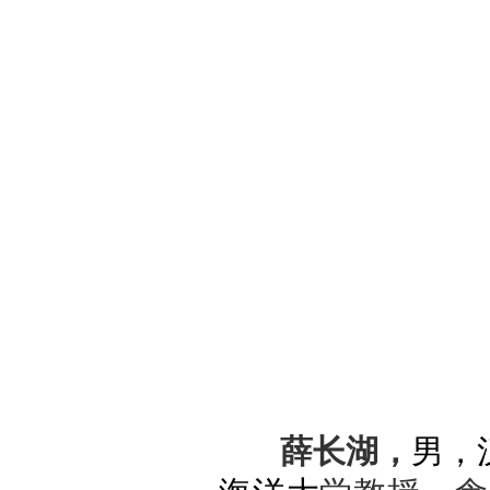
薛长湖，
男，汉