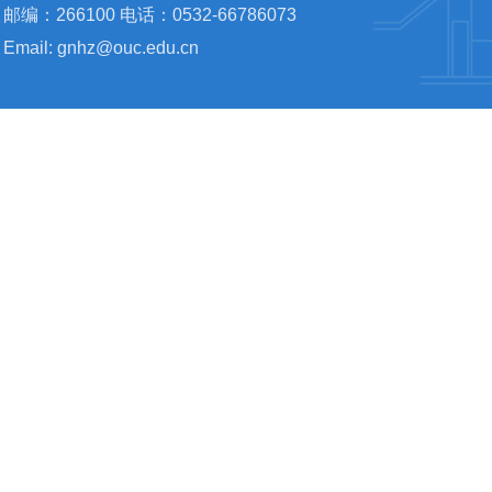
邮编：266100 电话：0532-66786073
Email: gnhz@ouc.edu.cn