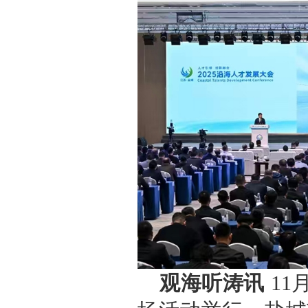
观海听涛讯
11