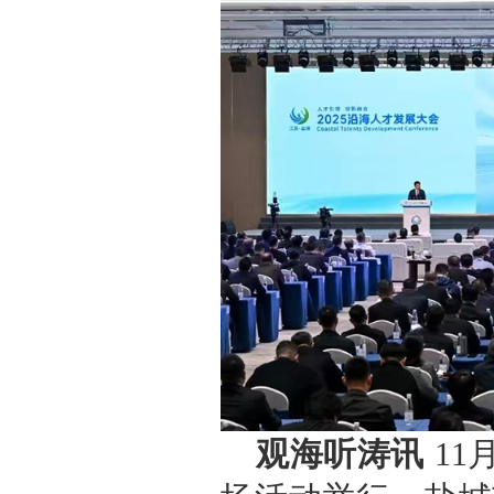
观海听涛讯
11